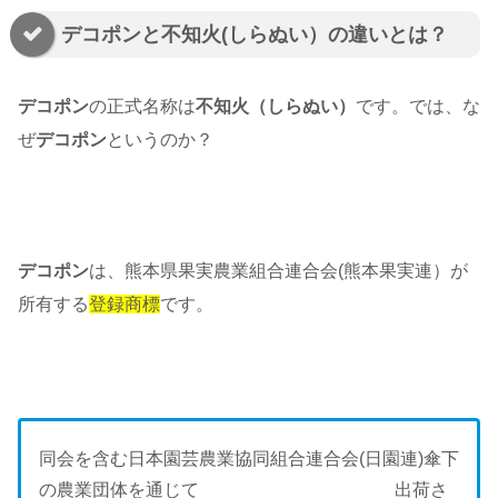
デコポンと不知火(しらぬい）の違いとは？
デコポン
の正式名称は
不知火（しらぬい）
です。では、な
ぜ
デコポン
というのか？
デコポン
は、熊本県果実農業組合連合会(熊本果実連）が
所有する
登録商標
です。
同会を含む日本園芸農業協同組合連合会(日園連)傘下
の農業団体を通じて 出荷さ