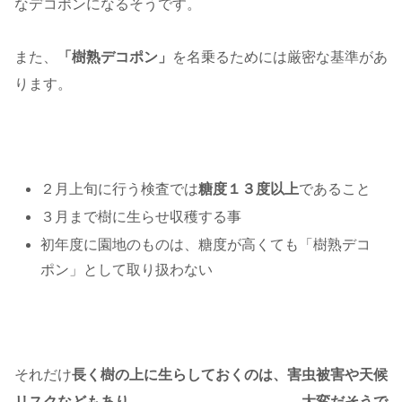
なデコポンになるそうです。
また、
「樹熟デコポン」
を名乗るためには厳密な基準があ
ります。
２月上旬に行う検査では
糖度１３度以上
であること
３月まで樹に生らせ収穫する事
初年度に園地のものは、糖度が高くても「樹熟デコ
ポン」として取り扱わない
それだけ
長く樹の上に生らしておくのは、害虫被害や天候
リスクなどもあり
大変だそうで