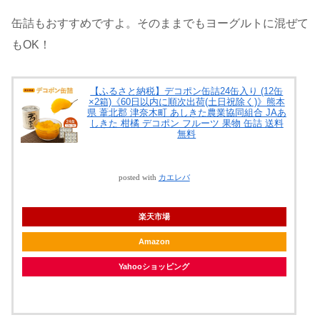
缶詰もおすすめですよ。そのままでもヨーグルトに混ぜて
もOK！
【ふるさと納税】デコポン缶詰24缶入り (12缶
×2箱)《60日以内に順次出荷(土日祝除く)》熊本
県 葦北郡 津奈木町 あしきた農業協同組合 JAあ
しきた 柑橘 デコポン フルーツ 果物 缶詰 送料
無料
posted with
カエレバ
楽天市場
Amazon
Yahooショッピング