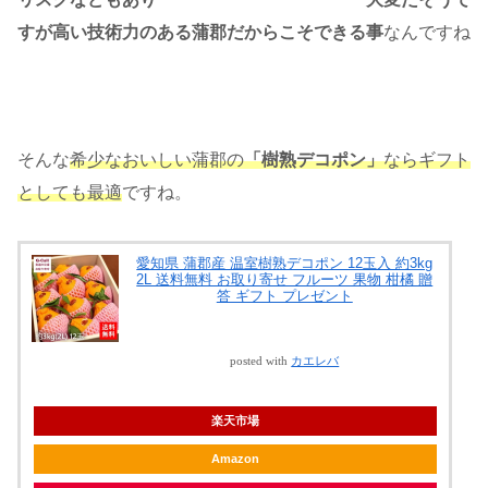
すが高い技術力のある蒲郡だからこそできる事
なんですね
そんな
希少なおいしい蒲郡の
「樹熟デコポン」
ならギフト
としても最適
ですね。
愛知県 蒲郡産 温室樹熟デコポン 12玉入 約3kg
2L 送料無料 お取り寄せ フルーツ 果物 柑橘 贈
答 ギフト プレゼント
posted with
カエレバ
楽天市場
Amazon