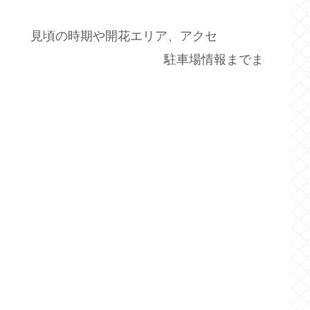
め、
花エリア、アクセ
場情報までま