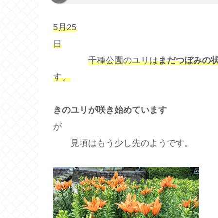
5月25
日
千種公園のユリは
まだつぼみの
す。
きのユリが咲き始めています
見頃はもう少し先のようです。