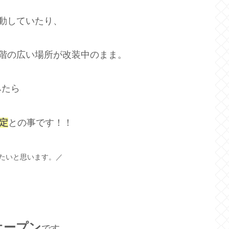
動していたり、
階の広い場所が改装中のまま。
みたら
定
との事です！！
たいと思います。／
オープン
です。